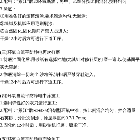
2.
配料：“景江”牌
环氧底油，将甲、乙组分按比例混合
搅拌均匀
20
,
3.
涂底：
①用准备好的滚筒滚涂
要求滚涂均匀
无漏涂
,
,
;
②墙脚及机脚应用毛刷刷涂
;
③自然固化
固化期间严禁人员进入
,
;
干燥
12
小时后方可进行下道工序。
(
三
)
环氧自流平防静电
再次打磨
1.
待底油固化后
用砂纸有选择性地
尤其针对修补层
打磨一遍
以使基面平
,
(
)
,
实无突起
;
2.
彻底清除一切灰尘
沙粒等
清扫后严禁穿鞋进入。
,
,
干燥
12
小时后方可进行下道工序。
(
四
)
环氧自流平防静电
中涂施工
1.
选用弹性好的灰刀进行施工
;
2.
配料：“景江”牌
溶剂型环氧中涂，按比例混合均匀，拌合适量
KC-EC-M
石英砂，分批次刮涂，涂层厚度约
0.7/1.7mm;
3.
固化约
小时后，用砂轮机打磨，吸尘干净。
12
(
五
)
环氧自流平防静电
面涂施工