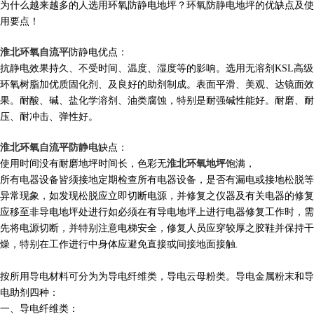
为什么越来越多的人选用环氧防静电地坪
？
环氧防静电地坪的优缺点及使
用要点
！
淮北环氧自流平
防静电
优点
：
抗静电效果持久、不受时间、温度、湿度等的影响。选用无溶剂
KSL
高级
环氧树脂加优质固化剂、及良好的助剂制成。表面平滑、美观、达镜面效
果。耐酸、碱、盐化学溶剂、油类腐蚀，特别是耐强碱性能好。耐磨、耐
压、耐冲击、弹性好。
淮北环氧自流平防静电
缺点
：
使用时间没有耐磨地坪时间长，色彩无
淮北环氧地坪
饱满，
所有电器设备皆须接地定期检查所有电器设备，是否有漏电或接地松脱等
异常现象，如发现松脱应立即切断电源，并修复之仪器及有关电器的修复
应移至非导电地坪处进行如必须在有导电地坪上进行电器修复工作时，需
先将电源切断，并特别注意电梯安全，修复人员应穿较厚之胶鞋并保持干
燥，特别在工作进行中身体应避免直接或间接地面接触
.
按所用导电材料可分为为导电纤维类，导电云母粉类。导电金属粉末和导
电助剂四种：
一、
导电纤维类：