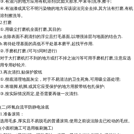
③
有油污的地方应用有机溶剂
比如天那水
甲苯等
洗净
擦干
.
(
,
)
,
;
④
有油漆或其它不明污染物的地方应该设法完全去掉
其方法有打磨
有机
.
,
,
溶剂擦洗等。
2.
打磨
①
用吸尘打磨机全面打磨
其目的
.
,
:
a.
去除表面不易清扫的浮尘且打毛基面
以增强涂层与地面的结合力
,
.
b.
将待处理基面的高低不平处基本磨平
起找平作用
,
.
②
手磨机打磨
可与
同时进行
.
.(
1
)
对于大打磨机打不到的地方或打不掉之油污等可用手磨机打磨
,
注意应选
用专用砂轮片
.
3.
再次清扫
贴保护胶纸
,
①
彻底清理地面灰尘，对于不易清洁的卫生死角
可用吸尘器处理
.
,
;
②
将墙脚
机脚
或其它应受保护的地方用胶带纸包扎保护
.
,
,
;
③
按实际情况而定
是否需要再做一次清扫
.
,
.
(
二
)
环氧自流平防静电
涂底
1.
准备滚筒：
选用毛多
,
厚实且不易脱毛的普通滚筒
使用之前设法除去已松动的毛丝。
,
(
小面积施工可选用板刷施工
)