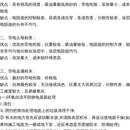
优点：具有很高的强度，吸油量极低很好的，导电性能，添加量小，成本
较低
缺点：电阻值的控制较差。容易造成击穿，造成危害，分散性较差，涂层
电阻值的分布不均匀。
二、
导电云母粉类：
优点：优良的导电性能，比重较低，吸油量较低，电阻值的控制方便，能
非常均匀地分散在涂层中，涂层电阻值均匀。
缺点：添加量大，成本较纤维类高
三、
导电金属粉末：
优点：极好的导电性能，价格低
缺点：自身颜色较深，无法做成浅色，比重太大容易沉淀，分散性差，施
工难度较大，且易被氧化
(
一
)
环氧自流平防静电
基面处理
1.
清扫：
①
用扫把将待处理地面上的垃圾清理干净
.
;
②
.
有水的地方首先应该切断水源
,
并清除表层积水
再设法使地面干燥
(
如
，
果待施工地面为一楼或地下室，还应考虑是否需做防水、防潮处理
);