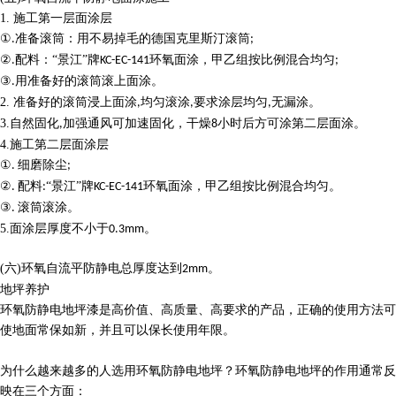
1.
施工第一层面涂层
①
准备滚筒：用不易掉毛的德国克里斯汀滚筒
.
;
②
配料：“景江”牌
环氧面涂，甲乙组按比例混合均匀
.
KC-EC-141
;
③
用准备好的滚筒滚上面涂。
.
2.
准备好的滚筒浸上面涂
均匀滚涂
要求涂层均匀
无漏涂。
,
,
,
3.
自然固化
加强通风可加速固化，干燥
小时后方可涂第二层面涂。
,
8
4.
施工第二层面涂层
①
细磨除尘
.
;
②
配料
“景江”牌
环氧面涂，甲乙组按比例混合均匀。
.
:
KC-EC-141
③
滚筒滚涂。
.
5.
面涂层厚度不小于
。
0.3mm
(
六
)
环氧自流平防静电
总厚度达到
。
2mm
地坪养护
环氧防静电地坪漆是高价值、高质量、高要求的产品，正确的使用方法可
使地面常保如新，并且可以保长使用年限。
为什么越来越多的人选用环氧防静电地坪
？
环氧防静电地坪的作用通常反
映在三个方面
：