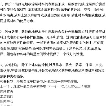
1
、
保护
：
防静电地板涂层材料的表面会形成一层致密的膜
,
这层保护膜后
可以使非金属材料
如木材或金属材料和阳光中的紫外线、空气、微生物
,
和水隔离
从水土流失和损坏或少受自然因素影响
防止材料腐蚀或生锈
从
,
,
,
而提高材料的使用寿命。
2
、
装饰效果
：
防静电地板本身性质和包含各种色素和添加剂
,
表面涂层材
料形成电影有各种各样的颜色、光泽和质地。透明的油漆涂层可以使木材
的丰富纹理更性能特征。一些不透明的油漆材料表面阴影的同时
可使膜
,
表面锤
皱纹
橙色线条
还可以使材料表面提出了涂料荧光
珍珠
金属光
,
,
,
,
,
泽。颜色各种各样的墙壁空间设计提供了一个很好的性能。
3
、
其他影响
：
除了上述功能涂料
,
以及防水、防火、防霉、保温、声波
,
雷达波
等等 环氧防静电地坪是其他功能和防静电地板涂料膜材料和添加
,
剂的种类有很多。
相关标签：
环氧自流平防静电
,
环氧自流平防静电作用
,
上一个：淮北环氧自流平防静电
下一个：淮北无震动止滑坡道
网站首页
走进我们
新闻中心