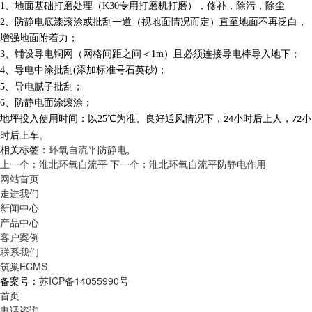
1
、
地面基础打磨处理（
K30
专用打磨机打磨），修补，除污，除尘
2
、
防静电底漆滚涂或批刮一道（视地面情况而定）直至地面不再泛白，
增强地面附着力；
3
、
铺设导电铜网（网格间距之间＜
1m
）且必须连接导电棒导入地下；
4
、
导电中涂批刮
(
添加标准号石英砂
；
)
5
、
导电腻子批刮；
6
、
防静电面涂滚涂；
地坪投入使用时间：以
25
℃为准、良好通风情况下，
小时后上人，
小
24
72
时后上车。
相关标签：
环氧自流平防静电
,
上一个：淮北环氧自流平
下一个：淮北环氧自流平防静电作用
网站首页
走进我们
新闻中心
产品中心
客户案例
联系我们
筑巢ECMS
备案号：
苏ICP备14055990号
首页
电话咨询