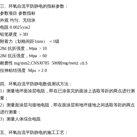
三、
环氧自流平防静电
的指标参数：
参数项目
参数指标
外观
均匀、无结块
电阻
0.0025/cm
2
铅笔硬度
＞
3H
附着力（划格间距
1mm
）
＜
1
级
28d
抗折强度，
﹥
10
Mpa
28d
抗压强度，
﹥
60
Mpa
耐磨性
mg/mm2,CNSJ0785 500
转
≤
mg/mm2
0.5
拉伸粘结强度
Mpa
＞
2.0
四、
环氧自流平防静电数
值测试方法：
1
）测量地坪面涂层电阻，即在已涂装完的面涂上选取等距的两点进行测
量：
2
）测量面涂层与接地电阻，即在面涂层和地坪接地之间选取等距的两点
进行测量：
3
）测量人体综合电阻
五、
环氧自流平防静电
的施工工艺：