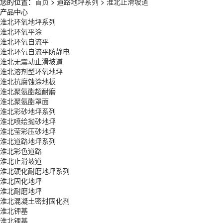
您的位置：
首页
>
道路地坪系列
>
淮北止滑坡道
产品中心
淮北环氧地坪系列
淮北环氧平涂
淮北环氧自流平
淮北环氧自流平防静电
淮北无震动止滑坡道
淮北溶剂型环氧地坪
淮北抗腐蚀涂地板
淮北聚氨酯超耐磨
淮北聚氨酯罩面
淮北彩砂地坪系列
淮北喷绘抛砂地坪
淮北莹彩压砂地坪
淮北道路地坪系列
淮北彩色道路
淮北止滑坡道
淮北硬化耐磨地坪系列
淮北固化地坪
淮北耐磨地坪
淮北混凝土密封固化剂
淮北钾基
淮北锂基