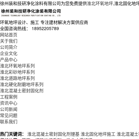
徐州装和技研净化涂料有限公司为您免费提供
淮北环氧地坪
,淮北固化地
环氧地坪设计、施工
专注建材解决方案供应商
全国咨询热线：
18952205789
网站首页
关于我们
公司简介
企业文化
产品中心
淮北环氧地坪系列
淮北彩砂地坪系列
淮北道路地坪系列
淮北硬化耐磨地坪系列
淮北混凝土密封固化剂
工程案例
资讯中心
公司新闻
常见问题
联系我们
热门关键词：
淮北混凝土密封固化剂锂基
淮北固化地坪施工
淮北混凝土