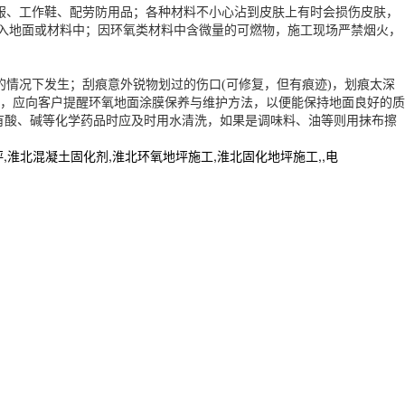
服、工作鞋、配劳防用品；各种材料不小心沾到皮肤上有时会损伤皮肤，
滴入地面或材料中；因环氧类材料中含微量的可燃物，施工现场严禁烟火，
情况下发生；刮痕意外锐物划过的伤口(可修复，但有痕迹)，划痕太深
，应向客户提醒环氧地面涂膜保养与维护方法，以便能保持地面良好的质
有酸、碱等化学药品时应及时用水清洗，如果是调味料、油等则用抹布擦
北混凝土固化剂,淮北环氧地坪施工,淮北固化地坪施工,,电