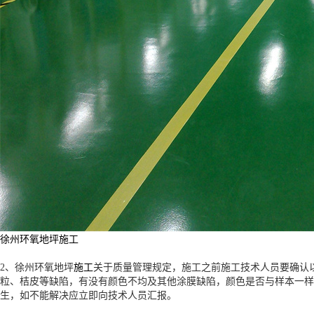
徐州环氧地坪施工
施工
2、
徐州环氧地坪
关于质量管理规定，施工之前施工技术人员要确认
粒、桔皮等缺陷，有没有颜色不均及其他涂膜缺陷，颜色是否与样本一样
生，如不能解决应立即向技术人员汇报。