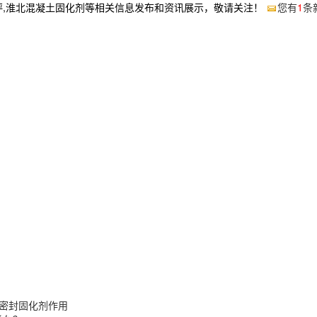
坪,淮北混凝土固化剂等相关信息发布和资讯展示，敬请关注！
您有
1
条
密封固化剂作用