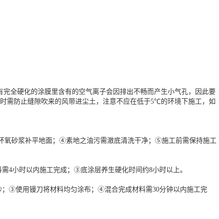
有完全硬化的涂膜里含有的空气离子会因排出不畅而产生小气孔，因此要
时需防止缝隙吹来的风带进尘土，注意不应在低于5℃的环境下施工，如
用环氧砂浆补平地面；④素地之油污需澈底清洗干净；⑤施工前需保持施工
需4小时以内施工完成；③底涂层养生硬化时间约8小时以上。
；③使用镘刀将材料均匀涂布；④混合完成材料需30分钟以内施工完