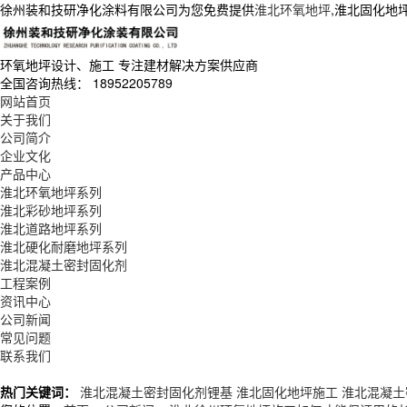
徐州装和技研净化涂料有限公司为您免费提供
淮北环氧地坪
,淮北固化地
环氧地坪设计、施工
专注建材解决方案供应商
全国咨询热线：
18952205789
网站首页
关于我们
公司简介
企业文化
产品中心
淮北环氧地坪系列
淮北彩砂地坪系列
淮北道路地坪系列
淮北硬化耐磨地坪系列
淮北混凝土密封固化剂
工程案例
资讯中心
公司新闻
常见问题
联系我们
热门关键词：
淮北混凝土密封固化剂锂基
淮北固化地坪施工
淮北混凝土