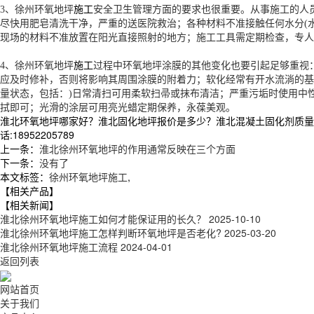
施工
3、
徐州环氧地坪
安全卫生管理方面的要求也很重要。从事施工的人
尽快用肥皂清洗干净，严重的送医院救治；各种材料不准接触任何水分(
现场的材料不准放置在阳光直接照射的地方；施工工具需定期检查，专人
施工
4、
徐州环氧地坪
过程中环氧地坪涂膜的其他变化也要引起足够重视
应及时修补，否则将影响其周围涂膜的附着力；软化经常有开水流淌的基
量状态，包括：)日常清扫可用柔软扫帚或抹布清洁；严重污垢时使用中
拭即可；光滑的涂层可用亮光蜡定期保养，永葆美观。
淮北环氧地坪哪家好？淮北固化地坪报价是多少？淮北混凝土固化剂质量怎
话:18952205789
上一条：
淮北徐州环氧地坪的作用通常反映在三个方面
下一条：
没有了
本文标签：
徐州环氧地坪施工
,
【相关产品】
【相关新闻】
淮北徐州环氧地坪施工如何才能保证用的长久？
2025-10-10
淮北 徐州环氧地坪施工怎样判断环氧地坪是否老化?
2025-03-20
淮北徐州环氧地坪施工流程
2024-04-01
返回列表
网站首页
关于我们