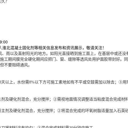
长久？
9:00
坪,淮北混凝土固化剂等相关信息发布和资讯展示，敬请关注！
风、雨以及直射阳光的地方。如阳光直接晒到施工面上，在基层中或还没
施工期间膜完全硬化期间应把门、窗、缝隙等透风处用护面胶带封好。同
但不要阻碍通风。
28天以上，水份需8%以下方可施工素地如有不平或空鼓需加以除去；③
主剂及硬化剂混合，充分搅拌；②需视地面情况调整适当粘度混合完成材料
将主剂及硬化剂混合，充分搅拌；②将混合完成的环氧树脂适量加入石英砂
将材料涂布均匀；③混合完成材料需30分钟内施工...