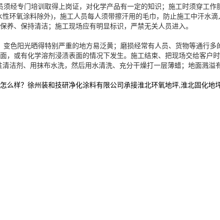
员须经专门培训取得上岗证，对化学产品有一定的知识；施工时须穿工作
水性环氧涂料除外)，施工人员每人须带擦汗用的毛巾，防止施工中汗水
保养、保持清洁；施工现场应有明显标识，严禁无关人员进入。
：变色阳光晒得特别严重的地方易泛黄；磨损经常有人员、货物等通行多的
面，或有化学溶剂浸渍表面的情况下发生。施工结束、把现场交给客户时
性清洁剂、用抹布水洗，然后用水清洗、充分干燥打一层薄蜡；地面溅溢
么样？徐州装和技研净化涂料有限公司承接淮北环氧地坪,淮北固化地坪,淮