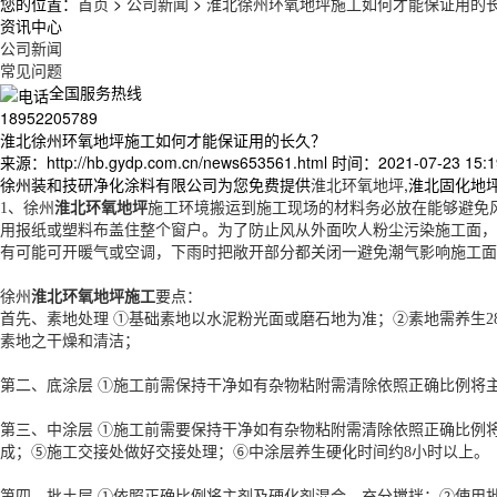
您的位置：
首页
>
公司新闻
>
淮北徐州环氧地坪施工如何才能保证用的
资讯中心
公司新闻
常见问题
全国服务热线
18952205789
淮北徐州环氧地坪施工如何才能保证用的长久？
来源：http://hb.gydp.com.cn/news653561.html
时间：2021-07-23 15:1
徐州装和技研净化涂料有限公司为您免费提供
淮北环氧地坪
,淮北固化地
1、
徐州
淮北环氧地坪
施工环境搬运到施工现场的材料务必放在能够避免
用报纸或塑料布盖住整个窗户。为了防止风从外面吹人粉尘污染施工面，
有可能可开暖气或空调，下雨时把敞开部分都关闭一避免潮气影响施工面
徐州
淮北环氧地坪施工
要点：
首先、素地处理 ①基础素地以水泥粉光面或磨石地为准；②素地需养生
素地之干燥和清洁；
第二、底涂层 ①施工前需保持干净如有杂物粘附需清除依照正确比例将
第三、中涂层 ①施工前需要保持干净如有杂物粘附需清除依照正确比例
成；⑤施工交接处做好交接处理；⑥中涂层养生硬化时间约8小时以上。
第四、批土层 ①依照正确比例将主剂及硬化剂混合，充分搅拌；②使用批刀