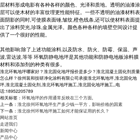
层材料形成电影有各种各样的颜色、光泽和质地。透明的油漆涂
层可以使木材的丰富纹理更性能特征。一些不透明的油漆材料表
面阴影的同时,可使膜表面锤,皱纹,橙色线条,还可以使材料表面提
出了涂料荧光,珍珠,金属光泽。颜色各种各样的墙壁空间设计提
供了一个很好的性能。
其他影响:除了上述功能涂料,以及防水、防火、防霉、保温、声
波,雷达波,等等 环氧防静电地坪是其他功能和防静电地板涂料膜
材料和添加剂的种类有很多。
淮北环氧地坪哪家好？淮北固化地坪报价是多少？淮北混凝土固化剂质量
怎么样？徐州装和技研净化涂料有限公司承接淮北环氧地坪,淮北固化地
坪,淮北混凝土固化剂,淮北环氧地坪施工,淮北固化地坪施工,,电
话:18952205789
相关标签：
环氧地坪的作用通常反映在三个方面
,
上一条：
淮北徐州环氧地坪生产多少钱一平方，影响价格的因素
下一条：
淮北徐州环氧地坪施工如何才能保证用的长久？
网站首页
走进我们
新闻中心
产品中心