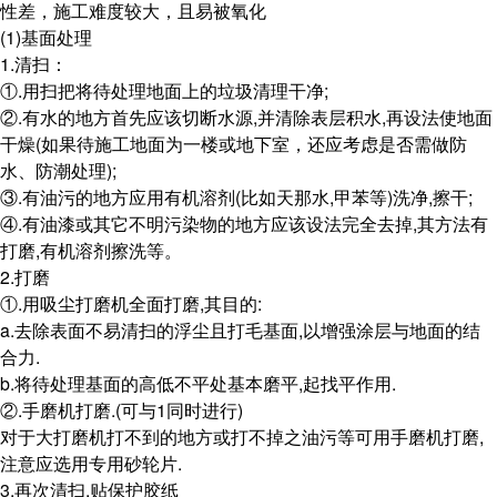
性差，施工难度较大，且易被氧化
(1)基面处理
1.清扫：
①.用扫把将待处理地面上的垃圾清理干净;
②.有水的地方首先应该切断水源,并清除表层积水,再设法使地面
干燥(如果待施工地面为一楼或地下室，还应考虑是否需做防
水、防潮处理);
③.有油污的地方应用有机溶剂(比如天那水,甲苯等)洗净,擦干;
④.有油漆或其它不明污染物的地方应该设法完全去掉,其方法有
打磨,有机溶剂擦洗等。
2.打磨
①.用吸尘打磨机全面打磨,其目的:
a.去除表面不易清扫的浮尘且打毛基面,以增强涂层与地面的结
合力.
b.将待处理基面的高低不平处基本磨平,起找平作用.
②.手磨机打磨.(可与1同时进行)
对于大打磨机打不到的地方或打不掉之油污等可用手磨机打磨,
注意应选用专用砂轮片.
3.再次清扫,贴保护胶纸