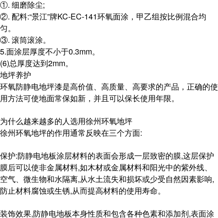
①. 细磨除尘;
②. 配料:“景江”牌KC-EC-141环氧面涂，甲乙组按比例混合均
匀。
③. 滚筒滚涂。
5.面涂层厚度不小于0.3mm。
(6)总厚度达到2mm。
地坪养护
环氧防静电地坪漆是高价值、高质量、高要求的产品，正确的使
用方法可使地面常保如新，并且可以保长使用年限。
为什么越来越多的人选用徐州环氧地坪
徐州环氧地坪的作用通常反映在三个方面:
保护:防静电地板涂层材料的表面会形成一层致密的膜,这层保护
膜后可以使非金属材料,如木材或金属材料和阳光中的紫外线、
空气、微生物和水隔离,从水土流失和损坏或少受自然因素影响,
防止材料腐蚀或生锈,从而提高材料的使用寿命。
装饰效果,防静电地板本身性质和包含各种色素和添加剂,表面涂