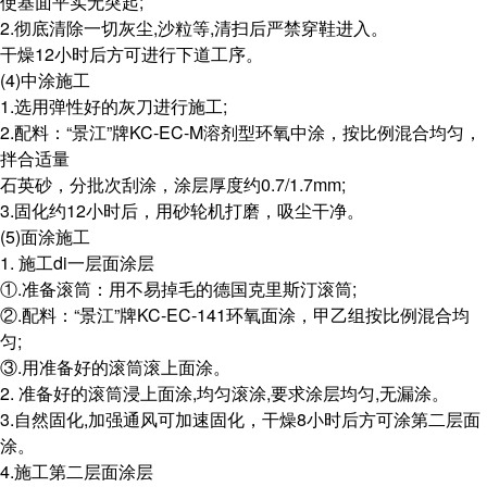
使基面平实无突起;
2.彻底清除一切灰尘,沙粒等,清扫后严禁穿鞋进入。
干燥12小时后方可进行下道工序。
(4)中涂施工
1.选用弹性好的灰刀进行施工;
2.配料：“景江”牌KC-EC-M溶剂型环氧中涂，按比例混合均匀，
拌合适量
石英砂，分批次刮涂，涂层厚度约0.7/1.7mm;
3.固化约12小时后，用砂轮机打磨，吸尘干净。
(5)面涂施工
1. 施工di一层面涂层
①.准备滚筒：用不易掉毛的德国克里斯汀滚筒;
②.配料：“景江”牌KC-EC-141环氧面涂，甲乙组按比例混合均
匀;
③.用准备好的滚筒滚上面涂。
2. 准备好的滚筒浸上面涂,均匀滚涂,要求涂层均匀,无漏涂。
3.自然固化,加强通风可加速固化，干燥8小时后方可涂第二层面
涂。
4.施工第二层面涂层