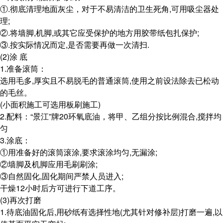
①.彻底清理地面灰尘，对于不易清洁的卫生死角,可用吸尘器处
理;
②.将墙脚,机脚,或其它应受保护的地方用胶带纸包扎保护;
③.按实际情况而定,是否需要再做一次清扫.
(2)涂 底
1.准备滚筒：
选用毛多,厚实且不易脱毛的普通滚筒,使用之前设法除去已松动
的毛丝。
(小面积施工可选用板刷施工)
2.配料：“景江”牌20环氧底油，将甲、乙组分按比例混合,搅拌均
匀
3.涂底：
①用准备好的滚筒滚涂,要求滚涂均匀,无漏涂;
②墙脚及机脚应用毛刷刷涂;
③自然固化,固化期间严禁人员进入;
干燥12小时后方可进行下道工序。
(3)再次打磨
1.待底油固化后,用砂纸有选择性地(尤其针对修补层)打磨一遍,以