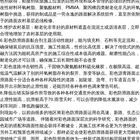
色剂获得，粘接剂依据施工位置的自然环境和成本管理的必须目的性的在
改性材料环氧树脂、聚氨酯材料、PMMA、聚丙稀四类耐老化非凡的环氧
树脂中挑选，获得的制成品是一劳永逸的路面解决系统软件，直至所依附
于的路面农村基层必须检修。
5.维护农村基层：耐老化非常好的原材料遮盖在混泥土或沥清表层，立即
合理地增加了农村基层的使用期。
6.彩色防滑路面黏合剂主题活动性能好，能与填充料、石料等充足混和，
确保铺装后的抗压强度。施工性能高，性价比高优质，解决了传统式的热
融方法因为能耗高所产生的施工综合性成本值高的难题。耐磨性能凸出，
耐老化的才可以强，确保施工后长期性能不会改变
7.彩色道路冲击韧性高，干固物为聚氨酯材料硫化橡胶，在极限高温、超
低温气温解决了别的环氧树脂存有的裂开、形变等缺点。彩色沥青路面止
滑路面十分适合各种各样风险性的道路，如陡坡、急弯、行车道盲点等，
除开出示附加的止滑性能，还能历经各种各样色调来警告司机。
8.降低出错实际操作所导致的各种各样交通意外的发病。彩色防滑路面的
止滑性能高，抗滑桩高于70.雨雪天时，可以合理的降低水溅滚动，减少
剎车间距，降低跑偏状况。
到现如今，以前由很多的地区将彩色防滑路面运用在髙速、新路、生态公
园城市广场等道路。 伴随着对彩色路面深层次的科学研究，彩色路面的
色彩的搭配和路面性能会获得不断健全，其施工技术将会更为方便快捷。
另外工程预算也将持续减少，那样必定会使彩色防滑路面获得更大范畴的
营销推广应用。因而，彩色防滑路面做为一种新式路面结构层园林景观原