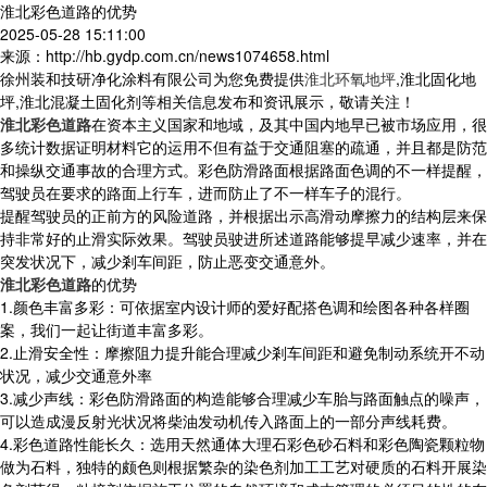
淮北彩色道路的优势
2025-05-28 15:11:00
来源：http://hb.gydp.com.cn/news1074658.html
徐州装和技研净化涂料有限公司为您免费提供
淮北环氧地坪
,淮北固化地
坪,淮北混凝土固化剂等相关信息发布和资讯展示，敬请关注！
淮北彩色道路
在资本主义国家和地域，及其中国内地早已被市场应用，很
多统计数据证明材料它的运用不但有益于交通阻塞的疏通，并且都是防范
和操纵交通事故的合理方式。彩色防滑路面根据路面色调的不一样提醒，
驾驶员在要求的路面上行车，进而防止了不一样车子的混行。
提醒驾驶员的正前方的风险道路，并根据出示高滑动摩擦力的结构层来保
持非常好的止滑实际效果。驾驶员驶进所述道路能够提早减少速率，并在
突发状况下，减少剎车间距，防止恶变交通意外。
淮北彩色道路
的优势
1.颜色丰富多彩：可依据室内设计师的爱好配搭色调和绘图各种各样圈
案，我们一起让街道丰富多彩。
2.止滑安全性：摩擦阻力提升能合理减少剎车间距和避免制动系统开不动
状况，减少交通意外率
3.减少声线：彩色防滑路面的构造能够合理减少车胎与路面触点的噪声，
可以造成漫反射光状况将柴油发动机传入路面上的一部分声线耗费。
4.彩色道路性能长久：选用天然通体大理石彩色砂石料和彩色陶瓷颗粒物
做为石料，独特的颇色则根据繁杂的染色剂加工工艺对硬质的石料开展染